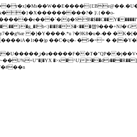
�r�x]�Ms��W��E����{ĽBe@��.�U�
v&��}�X���������?� ]/.{��o-
�e���`�|ф�SB�$��C��Y�����I'k� �����8
j���qX�.�� }�g_�Ib<}�l�B�S�<���첍9���+NJ�\
7��g%œ �]�Y����.*u ?�9K8�u�-�� �K�[�
 ����iA�1t��)p ��C�q�- �5�
== � �[�Y
W�#��n