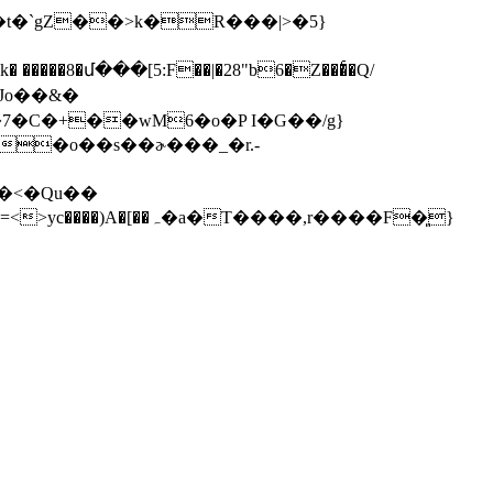
t�`gZ��>k�R���|>�5}
�մ���[5:F��|�28"b6�Z���ͨ�Q/
GJo��&�
7�C�+��wM6�o�P I�G��/g}
��o��s��ɚ���_�r.-