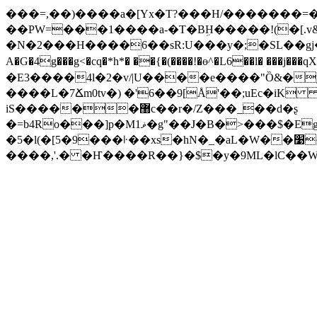
���=,��)����a�[Yx�T?���H/�������=�
��PW
=���1����a-�T�BܹH�����!(�[.
�N�2���H����6��sR:U���y�;�SL��gj�����
A�G�4g���g<�cq�*h*� ��{�(����!�ɵ^�L6��l� ���
�E3����4l�2�v/|U����e����"Ȍ&�y
����L�7Ճm0tv�) �'6��9[Å'��;uEc�iK
iS������޸c��r�/Z���_��d�ʂ
�=b4Ro���]p�M1ޥ�g"��J�B�>���$�Eg�U�����ڒ�a�����F��T�"QP��j��V�<�Qu��
�5�l(�[5�9���꜏��xs�hN�_�aL�W��׹~��U%+U"�[�YX �>x�^U)|��dr���R��]=<>yc����)A�[��ہ�a�T����,r����F�͈}
����,'.� �Ҥ����R��}�$�y�9ML�lC��