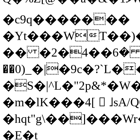
�c9q�������
�Yt���WT��)
�� �2�ܐ�� �6��4#Y4���U6�Y�i��|
��0)_�|�9c�?`L�
�S�|^L�"2p&*�W�9��aj�u�
�m�lK���4[  ˩sA
�hqt"g\��]���
�E�t