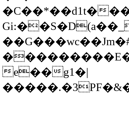
�C��*��d1t���
Gi:��S�D(a��
��G���wc��Jm�
���������E�
e��g1�|
�����.�3PF�&