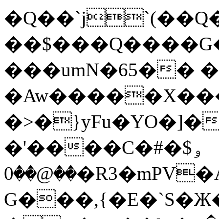
�Q��`j`(��Q���� U3����מ��;^����
��$���Q����G
���umN�65�� �
�Aw�����X��
�>�}yFu�YO�]�
�'����C�#�ۅ$
��@��0�R3�mPV�A��מ(��5��O�O@
G���,{�E�`S�Ж