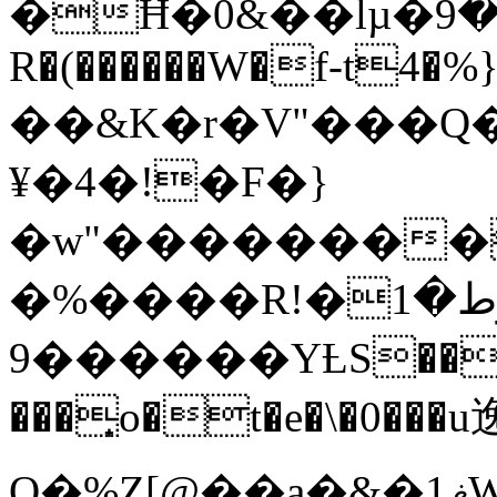
�Ħ�0&��lµ�ߡ��9�Qu�������3��8Qq�Ak���&B�1��
R�(������W�f-t4�%}�7
��&K�r�V"���Q��ߣ5�w�(˛�,!=)����
¥�4�!�F�}
�w"��������
�%����R!�ۆط�1
��9����YȽS��J���3d&:t:��$�BQ�7����Xl���%�`�B���
���͎o�t�e�\�0���u逸J
Q�%Z[@��a�&�1ޥW��G+