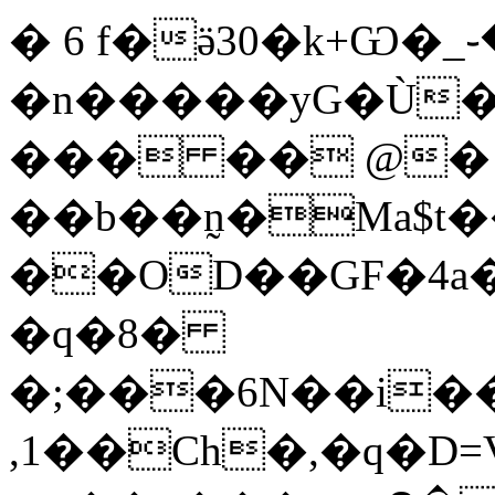
� 6 f�ӛ30�k+Ѡ�_
�n�����yG�Ù�
��� �� @�
��b��n̰�Ma$t�
��OD��GF�4a�s
�q�8�
�;���6N��i�
,1��Ch�,�q�D=