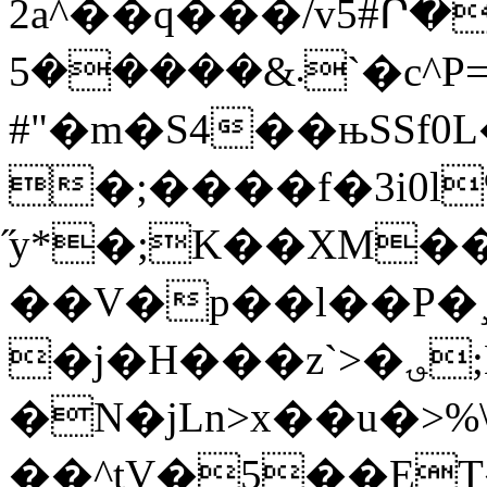
2а^��q���/v5#Ր
܁&�����5`�c^
P
#"�m�S4��њSSf0
�;����f�3i0
̋y*�;K��XM�
��V�p��l��P�¸
�j�H���z`>�؈;N�h���Sh�+��Qr/
�N�jLn>x��u�>%
��^tV�5��ET�k�^