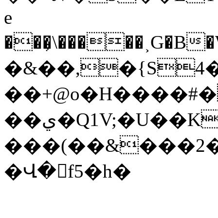
e
���̦\�����˲G�B�W�,n��
�&��,�{S4�
��+@o�H����#
��ي�Q1V;�U��K�?
���(��&���2�
�Վ�󻨩f5�h�