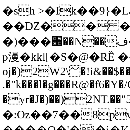
�sh >�Ik��9}�La`h
��Ǳ�� �
�)���֌��N��ف�H�pu�9��6kpֻ�5Z�����u��<�
p漫�kkl[�S�@�RȄ 
oj�)2W2\؅�!i&��$��h4�%�������
.�"k���l�g���R@�f6�Y
�yr�J�)��)2NT
�:O
z��7��8pvY�0џܫe.
����Q�'�i�i�