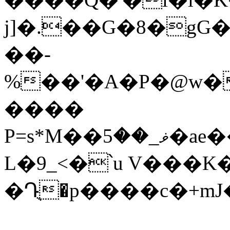
j]�.��G�8�gG�����"Mݎܔ���_F��Yx�SR��G�r�`
��-
%��'�A�P�@w�
����
P=s*M��ޥ_��5�ae��;M۬�L�_E��u5���KmȔU=ci-
L�9_<�՝u V���
�Դ
ֻ�p����c�+