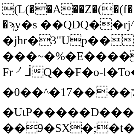
(L(��A��Z�(�(f
�ϡy�s ��QDQ��rj^
�jhr�3"Up��
���~�%�E����>
Fr㇒ᒨQ��F�o-l�To�
�0��^�ק����17L��מ���I<�ȑ�Xg=%
�UtP�����D���
��9�SX�;�t�