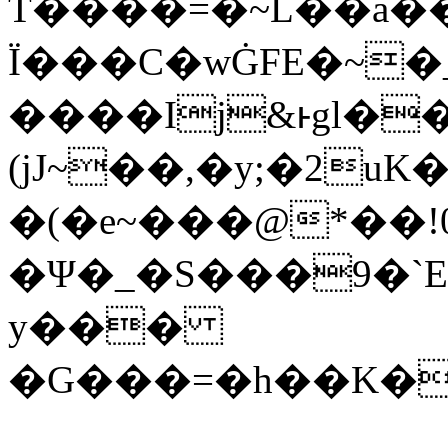
T����=�~L��a��̞
Ï���C�wĠFE�~�
����Ij&ͱgl��
(jJ~��,�y;�2uK����Wފ�d��L8rBE�z���z]+�O>��'�
�(�e~���@*��!0
�Ψ�_�S���9�`E
y���
�G���=�h��K�