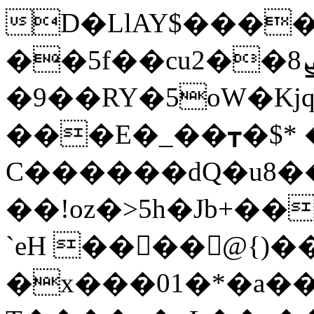
D�LlAY$����
��5f��cu2��8ܨ�f�1��vv�y���?
�9��RY�5oW�Kjq
���E�_��┳�$* 
C������dQ�u8�
��!oz�>5h�Jb+�
`eH ����@{)�
�x���01�*�a��