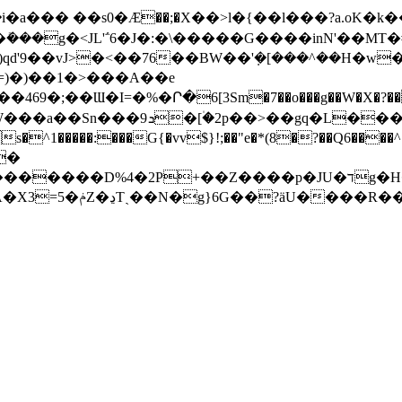
� ��s0�Ӕ��;�X��>l�{��l���?a .oK�k���!
ܺ���g�˂JL'΅6�J�:�\�����G����inN'��MT
qd'9��vJ>�<��76��BW��'ܼ�[���^��H�w
=)�)��1�>���A��e
;��Ɯ�I=�%�Ր�6[3Sm�7��o���g��W�X�?��P*
������;��aP�rd(��FT?t���
��
~jܼ��_Mkcc�8�����V���c����-:��3�*/q7C��g1��7Y�,���[�A}`,�N�J���5uA���%!
�.s�'��G3�����q ��Ճ��M�w# �A�X3=5�ݥZ�ڍTˏ�