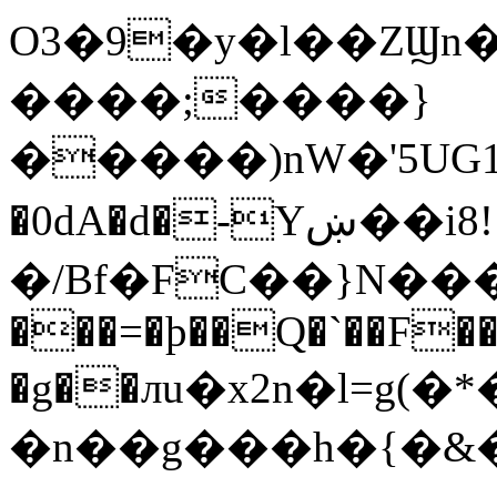
O3�9�y�l��ZϢn�
����;����}
�����)nW�'5UG1�W(i�R��t�ڍ���i��қ���OJ+��I8�ԩ�exĵ�F��|*N��:w�[
�0dA�d�-Yښ��i8!
�/Bf�FC��}N���Aɧ��f�;���K�,�
���=�þ��Q�`��F�
�g��лu�x2n�l=g
�n��g��
�h�{�&