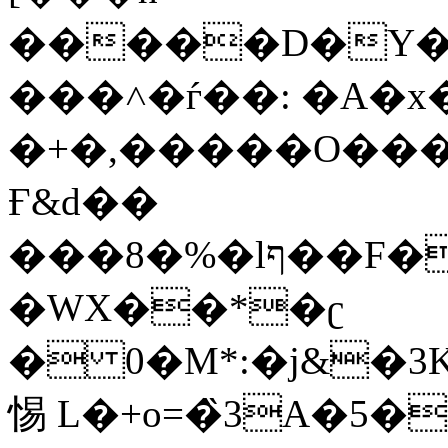
�����D�Y��
���˄�ѓ��: �A�x�
�+�,�����O���H�
Ғ&d��
���8�%�lף��F�Mj�0���3YuF/
�WX��*�ʗ
� 0�M*:�j&�3K�
惕 L�+o=�̏3A�5