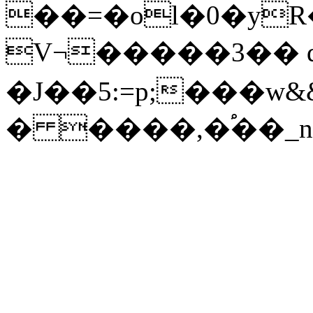
��=�ol�0�yR
V¬�����3�� 
�J��5:=p;���w
� ����,�֠��_