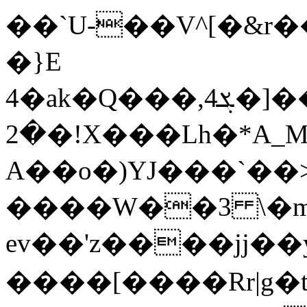
��`U-��V^[�&r�
�}E
4�ak�Q���,ܮ4�]���T��jX��G����cO_�BtqoO^%y�Ο���0g�e{�����5hW�����HЩ��#��5s�I�iͭ�tWY6[<�ߊ�&��-
�2�!X���Lh�*A_M_��
A��o�)YJ���`��
����W��3 \�
ev��'z����jj�
����[����Rr|