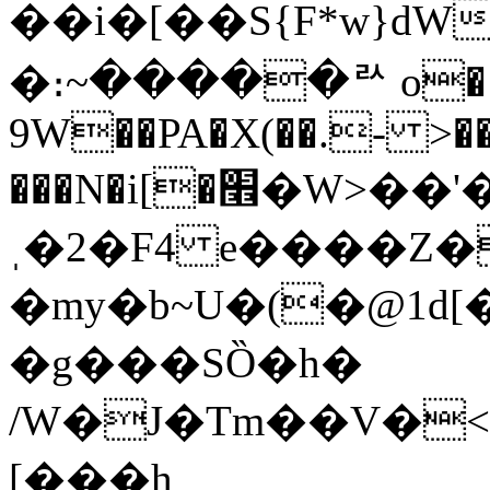
��i�[��S{F*w}dW�
�։~�����ꥬ o�
9W��PA�X(��.- >��
���N�i[�׮�W>��'�T���I��h�HH�G�9y
ˌ�2�F4 e����Z�/� 
�my�b~U�(�@1d[�
�g���SȌ�h�
/W�J�Tm��V�
[���h