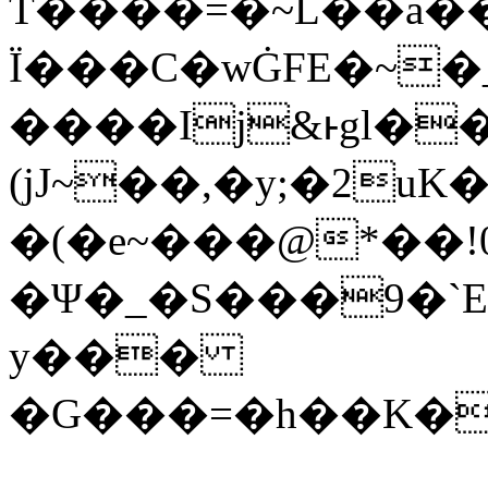
T����=�~L��a��̞
Ï���C�wĠFE�~�
����Ij&ͱgl��
(jJ~��,�y;�2uK����Wފ�d��L8rBE�z���z]+�O>��'�
�(�e~���@*��!0
�Ψ�_�S���9�`E
y���
�G���=�h��K�