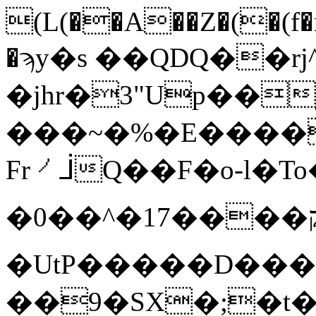
(L(��A��Z�(�(f
�ϡy�s ��QDQ��rj^
�jhr�3"Up��
���~�%�E����>
Fr㇒ᒨQ��F�o-l�To�
�0��^�ק����17L��מ���I<�ȑ�Xg=%
�UtP�����D���
��9�SX�;�t�