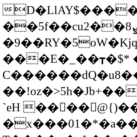
D�LlAY$����
��5f��cu2��8ܨ�f�1��vv�y���?
�9��RY�5oW�Kjq
���E�_��┳�$* 
C������dQ�u8�
��!oz�>5h�Jb+�
`eH ����@{)�
�x���01�*�a��