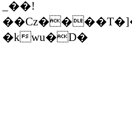
_��!
��Cz����T�]�
�kwu�D�