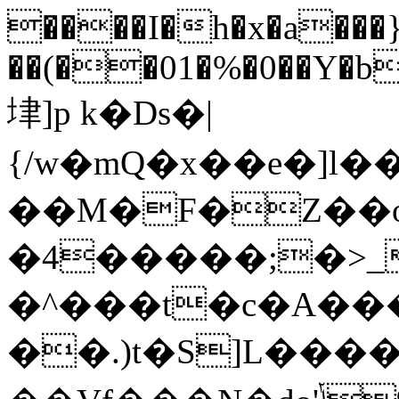
����I�h�x�a���
��(��01�%�0��Y�b
垏]p k�Ds�|
{/w�mQ�x��e�]l
��M�F�Z��
�4�����;�>_
�^���t�c�A��
��.)t�S]L���