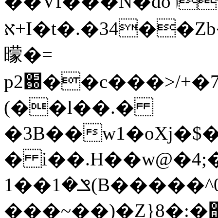
��Vf���N�do'ݳ%�s&T�}혛
א+I�t�.�34��Zb��&�ظ'X�Q�o
曚�=
p2֐��c���>/+�7�������K�dd=�c������d��]�o&�����n�JI��[���E��T[����g�#`v{�,
(��l��.�
�3B��w1�oXj�
� i��.H��w@�4;
ݏ�1��1(B�����^0ÇJ�̷̂R���%��]~P�\Q�jy5I�U�_��t�śА�nS���o�&���� h#1s�: xP�{�%��}
���~��)�Z}8�:�΢�