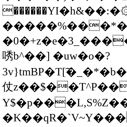
������YI�h&��:�۞{ڿ{������5�7{�ҹq���cgLp�7��
�����%���*�
�0�+z�e�3_���
唀b^��] �uw�o�?
3v}tmBP�T[͠�_�*�
仗z��$��T^P��
Y$�p���L,S%Z�
�K��qR�`V~Y���