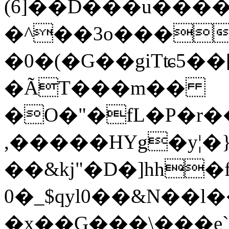
(6]��D���u����
�^��3o����'7�I�%9
�0�(�G��giTʨ5��[
�ÃT���m��
�O�"�fL�P�r
,�����HYg�y¦�
��&kj"�D�]hh
0�_$qyl0��&N��
�x��G���\���e`