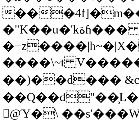
���4f]�m�
�"K��u�'kةɦ���
�+z����|h~�|X
����\~t V�����
��)��d�
�� &
��Q��d"��̹L��
򦹾@Ύ�\ ��s'���W