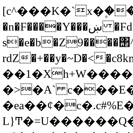
[c^���K�`x�۪�
�n�F����Y���ښ �Fd�PK��ӧ�Uk�kq ِ�?
s�e�b�Z9����΢^
rdZ�+��y�~D�<�c8km#����
��1�Xh+W����
�>�A` c���E
�ea��ȼ�c�.c#%E
L}Ͳ�=U������Q