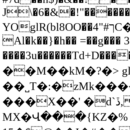
J\�6�&�!"�����
YOglR(bl8OO��ך#"4C�k�ڳ9B$�m�o
Al�k��}�h�� =��g��� 
����3u������Td+D����qT�ɻ��,D
��M��kM�?�> gl
��˽T�:�zMk���
���X��' �d`ڏ, g�&�@�n�1
MX�Վ���{KZ�%