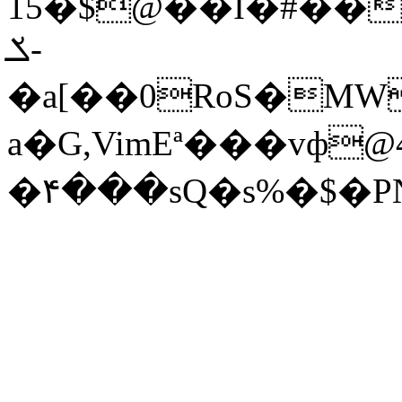
15�$@��I�#��
ݎ-
�a[��0RoS�MW
a�G,VimEª���vф
�۴���sQ�s%�$�P