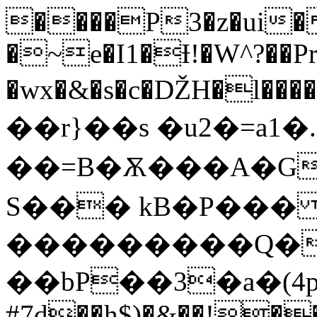
����P3�z�ui�
�~e�I1�Ɨ!�W^?��Pr
�wx�&�s�c�ǄH�l���
��r}��s �u2�=a1
��=B�Ѫ���A
�G��{Sݜ��
S��� kB�P��
���������Q��
��bP��3�a�(4p�#קDnKm
#7d��h$)�&��!��