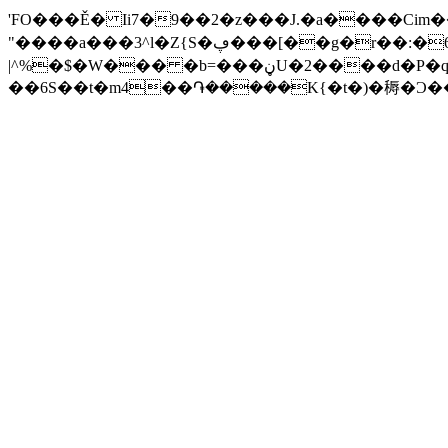
'FO���Ě� Ii7�9��2�z���J.�a����Cim��
"����a���3^l�Z{S�ڥ���[��g�r��:�6�2ڀ1v*)����yL|к-n4�F�WCw/szY0D�
|^%�$�W��� �b=���ڼU�2����d�P�q ��Y�Brq�W���u�1"�"%� �@N`��vɹ_
��6S��t�m4��֏�����K{�t�)�䅶�Ɔ�