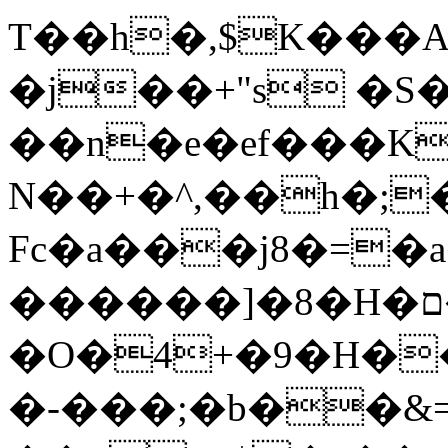
T��h�,$K���A
�j��+"s �S
��n�e�ef���K
N��+�^,��h�;
Fc�a���j8�=�a
������]�8�H�ם�������x t�H?
�O�4+�9�H��
�-���;�b��&