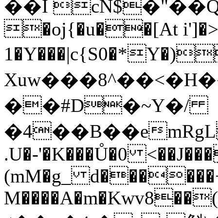
��I cN$�"��QgOfۓٔYV
�oj{�u��[At i']�>
1�Y���|c{S0�*Y�)жZם�f��2���l��1j��h�vB��
Xuw���8^��<�H
��#D�~Y�/
�4��B��emRg
.U�-'�K���Ů�0 <��J���
(mM�g_ d������+
M����A�m�Kwv8��(