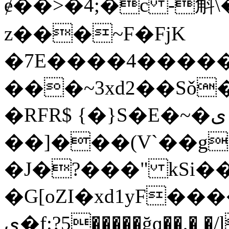
ɇ��>�4;�c -斛
z���~F�FjK
�7E����4�����v
���~3xd2��Sǒ
�RFR$ {�}S�E�~�ى !
��]���(V`��g
�J�?���" kSi��
�G[oZI�xd1yF�
ي�f:?5�����ğɑ��,� �