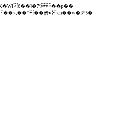
*K�Wl6��]�7\'��p��
4"c>�\�"r���rI+H_<{�G���Ԥ�'��:���&3��.�+��B��CҾ>g8��A~����X���2�!���<,��"��뢁ء cn��w�3*5�