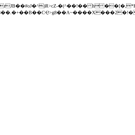
rJB��#oJ�
^
)R>cZ-�(^��!�� h ��[�,