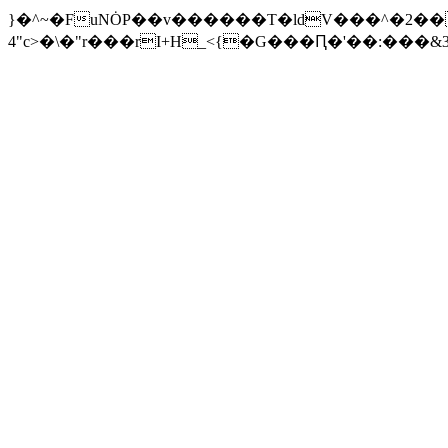
}�^~�FuNȮP��v������T�ldV���^�2��